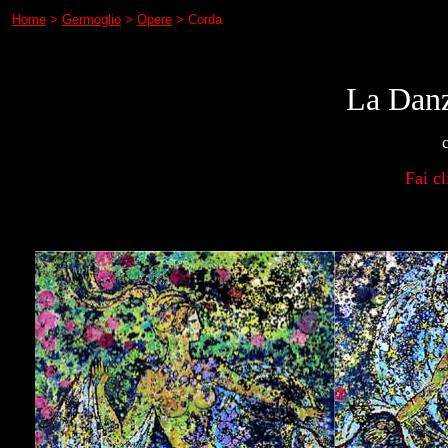
Home
>
Germoglio
>
Opere
> Corda
La Danz
Fai cl