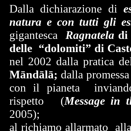
Dalla dichiarazione di
e
natura e con tutti gli e
gigantesca
Ragnatela
di 
delle “dolomiti” di Cas
nel 2002 dalla pratica de
M
ā
nd
ā
l
ā;
dalla promessa 
con il pianeta invian
rispetto (
Message in t
2005);
al richiamo allarmato alla 