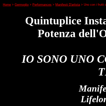
Home
>
Germoglio
>
Performances
>
Manifesti D'artista
> Uno con i frutti d
Quintuplice Insta
Potenza dell'O
IO SONO UNO C
T
Manife
Lifelo