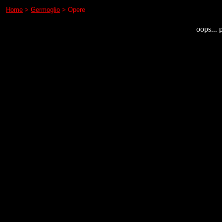
Home
>
Germoglio
> Opere
oops... 