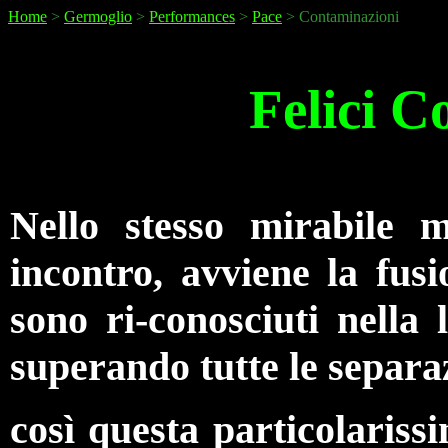
Home
>
Germoglio
>
Performances
>
Pace
> Contaminazioni
Felici C
Nello stesso mirabile 
incontro, avviene la fus
sono ri-conosciuti nella
superando tutte le separaz
così questa particolariss