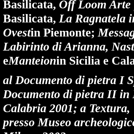
Basilicata,
Off Loom Arte f
Basilicata,
La Ragnatela i
Ovest
in Piemonte;
Message
Labirinto di Arianna, Nas
e
Manteion
in Sicilia e Ca
al Documento di pietra I
Documento di pietra II in 
Calabria 2001; a Textura, 
presso Museo archeologico